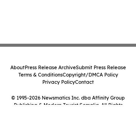
About
Press Release Archive
Submit Press Release
Terms & Conditions
Copyright/DMCA Policy
Privacy Policy
Contact
© 1995-2026 Newsmatics Inc. dba Affinity Group
Publishing & Modern Tourist Somalia. All Rights
Reserved.
Cookie Settings / Your Privacy Choices