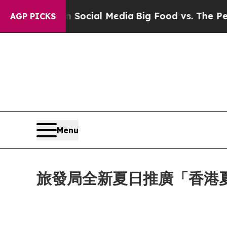
Social Media
Big Food vs. The People. Big Food’s 
AGP PICKS
Menu
旅發局全新夏日推廣「香港夏