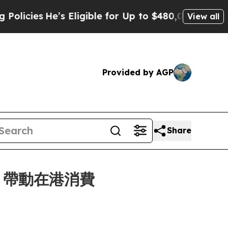
igible for Up to $480,000 After Being Wrongly I
View all
Provided by AGP
Share
 帶動在港消費