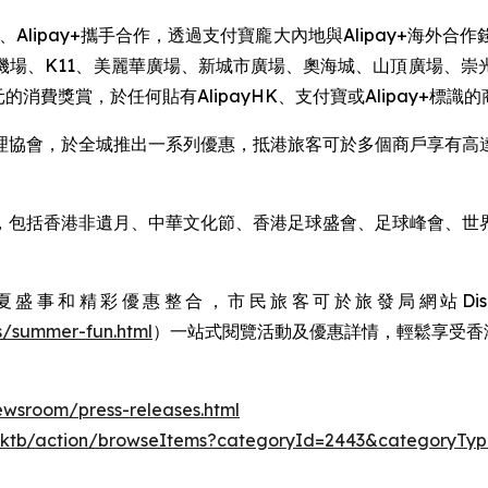
付寶、Alipay+攜手合作，透過支付寶龐大內地與Alipay+
機場、K11、美麗華廣場、新城市廣場、奧海城、山頂廣場、崇
消費獎賞，於任何貼有AlipayHK、支付寶或Alipay+標識
理協會，於全城推出一系列優惠，抵港旅客可於多個商戶享有高
，包括香港非遺月、中華文化節、香港足球盛會、足球峰會、世界
和精彩優惠整合，市民旅客可於旅發局網站Discove
s/summer-fun.html
）一站式閱覽活動及優惠詳情，輕鬆享受香
wsroom/press-releases.html
k-hktb/action/browseItems?categoryId=2443&categoryTy