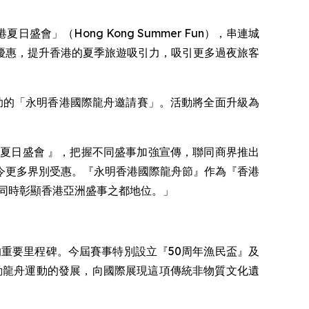
港夏日盛會」（Hong Kong Summer Fun），串連城
優惠，提升香港的夏季旅遊吸引力，吸引更多過夜旅客
名贊助的「永明香港國際龍舟邀請賽」。活動將全面升級為
夏日盛會 』，把握不同盛事加強宣傳，聯同商界推出
令更多界別受惠。『永明香港國際龍舟節』作為『香港
同時彰顯香港亞洲盛事之都地位。」
重要里程碑。今屆賽事特別設立『50周年漁民盃』及
動龍舟運動的發展，向國際展現這項傳統非物質文化遺