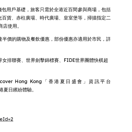
海外合作錢包用戶基礎，旅客只需於全港近百間參與商場，包括
光百貨、赤柱廣場、時代廣場、皇室堡等，掃描指定二
的商店使用。
達半價的購物及餐飲優惠，部份優惠亦適用於市民，詳
女排聯賽、世界劍擊錦標賽、FIDE世界團體快棋超
r Hong Kong「香港夏日盛會」資訊平台
港夏日繽紛體驗。
peId=2