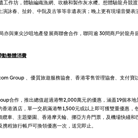
遺工作坊，體驗編織漁網、吹糖和製作灰水糭。想體驗龍舟競渡
上演詠春、扯鈴、中阮及古箏等非遺表演；晚上更有現場音樂表
局亦與東尖沙咀地產發展商聯會合作，聯同逾 30間商戶於龍
帶動整體消費
.com Group 、優質旅遊服務協會、香港零售管理協會、支
Group合作，推出總值超過港幣2,000萬元的優惠，涵蓋19個本
日期間的香港酒店，單一交易滿港幣1,500元或以上即可獲雙重
頂纜車、主題樂園、香港摩天輪、挪亞方舟門票，及機場快綫和
om及携程旅行帳戶可換領優惠一次，送完即止。