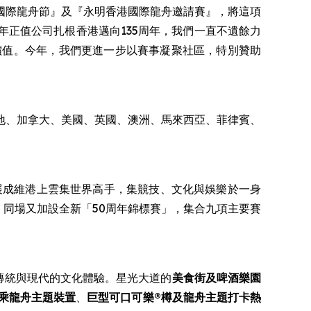
香港國際龍舟節』及『永明香港國際龍舟邀請賽』，將這項
正值公司扎根香港邁向135周年，我們一直不遺餘力
價值。今年，我們更進一步以賽事凝聚社區，特別贊助
內地、加拿大、美國、英國、澳洲、馬來西亞、菲律賓、
展成維港上雲集世界高手，集競技、文化與娛樂於一身
。同場又加設全新「50周年錦標賽」，集合九項主要賽
合傳統與現代的文化體驗。星光大道的
美食街
及啤酒樂園
乘龍舟主題裝置
、
巨型可口可樂®樽及龍舟主題打卡熱