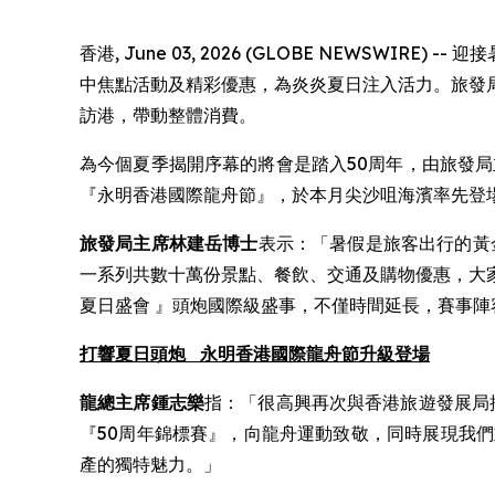
香港, June 03, 2026 (GLOBE NEWSWI
中焦點活動及精彩優惠，為炎炎夏日注入活力。旅發
訪港，帶動整體消費。
為今個夏季揭開序幕的將會是踏入50周年，由旅發局主
『永明香港國際龍舟節』，於本月尖沙咀海濱率先登
旅發局主席林建岳博士
表示：「暑假是旅客出行的黃
一系列共數十萬份景點、餐飲、交通及購物優惠，大
夏日盛會 』頭炮國際級盛事，不僅時間延長，賽事
打響夏日頭炮
永明香港國際龍舟節升級登場
龍總主席鍾志樂
指：「很高興再次與香港旅遊發展局
『50周年錦標賽』，向龍舟運動致敬，同時展現我
產的獨特魅力。」