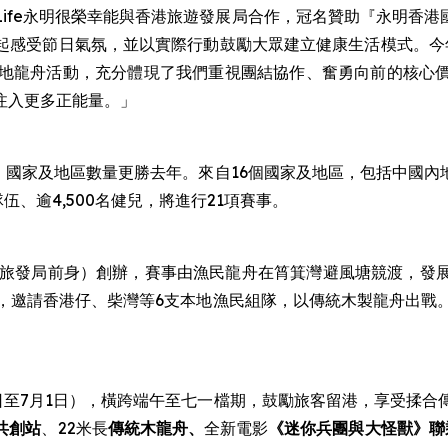
n Life永明很榮幸能與香港旅遊發展局合作，冠名贊助『永明
起感受節日氣氛，並以實際行動鼓勵大眾建立健康生活模式。今年
本地龍舟活動，充分體現了我們重視團結協作、奮勇向前的核心
注入更多正能量。」
伍、國家及地區數量更勝去年。來自16個國家及地區，包括中國
、逾4,500名健兒，將進行21項賽事。
會（旅發局前身）創辦，賽事由漁民龍舟在筲箕灣避風塘競渡，發
，邀請香港仔、柴灣等6支本地漁民組隊，以傳統木製龍舟出戰
9日至7月1日），橫跨端午至七一檔期，鼓勵旅客留港，享受揉
共創站
、22米長
傳統木龍舟、
全新電影
《迷你兵團與大怪獸》聯