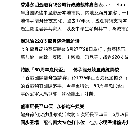
香港永明金融有限公司行政總裁林嘉言
表示：「Su
年度國際盛事呈獻給本地市民、內地及海外旅客，一
地傳承龍舟競技文化。過去17年來，透過持續支持
癌症康復者與其家人，以及中學生參與其中，為城市
環球逾220支龍舟隊激戰維港
今年龍舟節的賽事將於6月27至28日舉行，參賽隊
新加坡、南韓、泰國、卡塔爾、印尼等，超過220支隊伍
特設
「50周年漁民盃」
傳承龍舟競渡傳統風貌
「香港國際龍舟邀請賽」於1976年由香港旅遊協
的香港獨有國際盛事。今年更特設「50周年漁民盃」
事的冠軍人馬爭奪「終極龍王」殊榮。
盛事延長至13天
加倍端午娛樂
龍舟節的尖沙咀海濱活動將首次延長至13日（6月1
同步登場
，配合
四大特色打卡位
，包括
永明香港龍舟