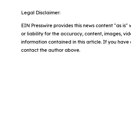
Legal Disclaimer:
EIN Presswire provides this news content "as is"
or liability for the accuracy, content, images, vide
information contained in this article. If you have 
contact the author above.