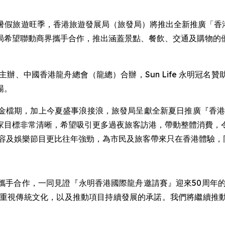
RE) -- 迎接暑假旅遊旺季，香港旅遊發展局（旅發局）將推出全新推廣「香
局希望聯動商界攜手合作，推出涵蓋景點、餐飲、交通及購物的
辦、中國香港龍舟總會（龍總）合辦，Sun Life 永明冠
場。
金檔期，加上今夏盛事浪接浪，旅發局呈獻全新夏日推廣『香港
家目標非常清晰，希望吸引更多過夜旅客訪港，帶動整體消費，
陣容及娛樂節目更比往年強勁，為市民及旅客帶來只在香港體驗，
攜手合作，一同見證『永明香港國際龍舟邀請賽』迎來50周年的
們重視傳統文化，以及推動項目持續發展的承諾。我們將繼續推