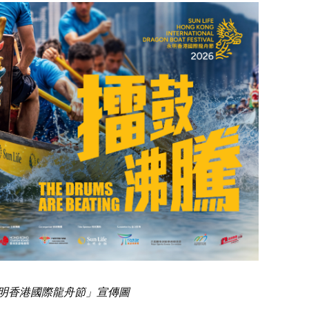
明香港國際龍舟節」宣傳圖