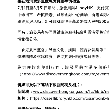
推在港消費多重優惠獎賞贈半價禮遇
7月1日至8月31日期間，旅發局與AlipayHK、支
中環街市、希慎廣場、國際金融中心商場、香港國際
維碼參與活動，即可隨機獲得最高港幣或人民幣500元的
同時，旅發局亦聯同優質旅遊服務協會和香港零售管
情稍後公佈。
「香港夏日盛會」涵蓋文化、娛樂、體育及音樂節目
快棋國際象棋錦標賽、香港共慶回歸賽馬日等等。 ​
為方便旅客規劃行程，旅發局將本港多個盛夏盛事
（
https://www.discoverhongkong.com/tc/event
傳媒可於以下連結下載新聞稿及相片：
新聞稿：
www.discoverhongkong.com/tc/hktb/ne
相片：
https://assetlibrary.hktb.com/assetban
傳媒如有查詢，請聯絡：