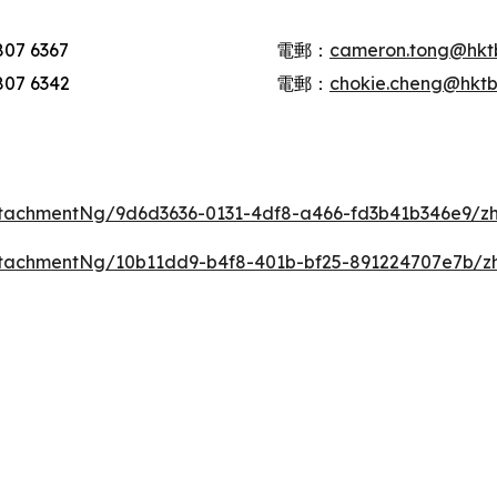
07 6367
電郵：
cameron.tong@hkt
07 6342
電郵：
chokie.cheng@hkt
tachmentNg/9d6d3636-0131-4df8-a466-fd3b41b346e9/z
tachmentNg/10b11dd9-b4f8-401b-bf25-891224707e7b/z