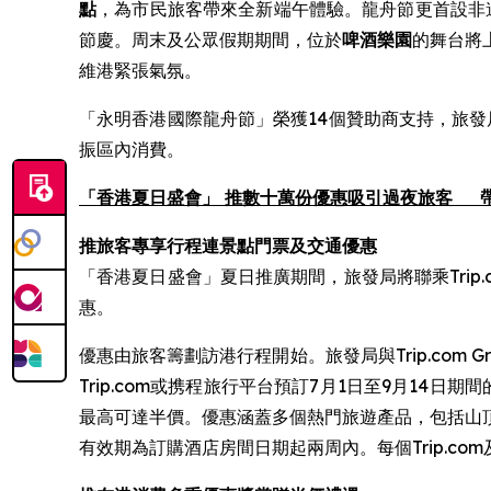
點
，為市民旅客帶來全新端午體驗。龍舟節更首設非
節慶。周末及公眾假期期間，位於
啤酒樂園
的舞台將
維港緊張氣氛。
「永明香港國際龍舟節」榮獲14個贊助商支持，旅發
振區內消費。
「香港夏日盛會」 推數十萬份優惠吸引過夜旅客
推旅客專享行程連景點門票及交通優惠
「香港夏日盛會」夏日推廣期間，旅發局將聯乘Trip
惠。
優惠由旅客籌劃訪港行程開始。旅發局與Trip.com 
Trip.com或携程旅行平台預訂7月1日至9月14
最高可達半價。優惠涵蓋多個熱門旅遊產品，包括山
有效期為訂購酒店房間日期起兩周內。每個Trip.c